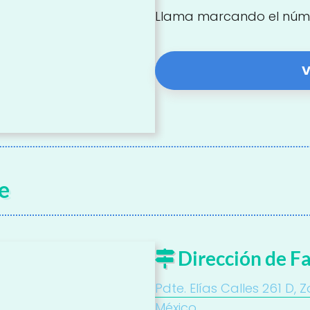
Llama marcando el núm
V
e
Dirección de F
Pdte. Elías Calles 261 D, 
México