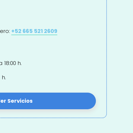
ero:
+52 665 521 2609
 18:00 h.
 h.
er Servicios